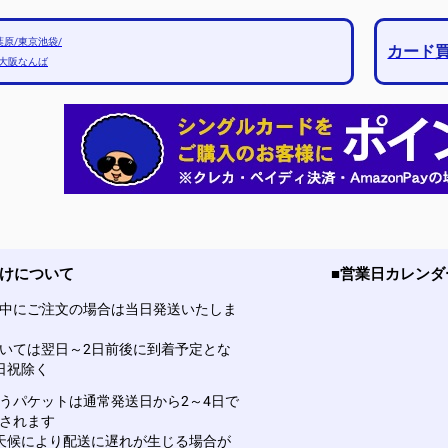
原/東京池袋/
カード
/大阪なんば
届けについて
■営業日カレンダ
中にご注文の場合は当日発送いたしま
いては翌日～2日前後に到着予定とな
日祝除く
うパケットは通常発送日から2～4日で
されます
天候により配送に遅れが生じる場合が