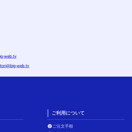
g-web.tv
itori@big-web.tv
ご利用について
ご注文手順